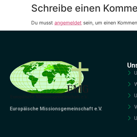
Schreibe einen Komme
Du musst
angemeldet
sein, um einen Kommen
Un
U
W
U
V
Europäische Missionsgemeinschaft e.V.
U