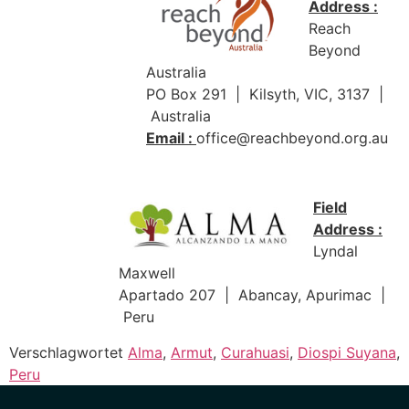
Address :
Reach
Beyond
Australia
PO Box 291 | Kilsyth, VIC, 3137 |
Australia
Email :
office@reachbeyond.org.au
Field
Address :
Lyndal
Maxwell
Apartado 207 | Abancay, Apurimac |
Peru
Verschlagwortet
Alma
,
Armut
,
Curahuasi
,
Diospi Suyana
,
Peru