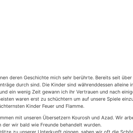
nnen deren Geschichte mich sehr berührte. Bereits seit über 
 Anträge durch sind. Die Kinder sind währenddessen alleine 
 und ein wenig Zeit gewann ich ihr Vertrauen und nach einig
eisten waren erst zu schüchtern um auf unsere Spiele einz
üchternsten Kinder Feuer und Flamme.
ammen mit unseren Übersetzern Kourosh und Azad. Wir arbei
in der wir bald wie Freunde behandelt wurden.
 Hitze zu unserer Unterkunft gingen, sahen wir oft die Schö