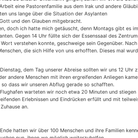
beit eine Pastorenfamilie aus dem Irak und andere Gläubig
ten uns lange über die Situation der Asylanten
 Gott und den Glauben mitgebracht.
en, doch ich hatte mich getäuscht, denn Montags gibt es 
nten. Gegen 14 Uhr füllte sich der Essenssaal des Zentrum
s Wort verstehen konnte, geschweige sein Gegenüber. Nac
enschen, die sich Hilfe von uns erhofften. Dieses mal wurd
Dienstag, dem Tag unserer Abreise sollten wir uns 12 Uhr
der andere Menschen mit ihren ergreifenden Anliegen kamen
, so dass wir unseren Abflug gerade so schafften.
Flughafen warteten wir noch etwa 20 Minuten und stiegen sc
reifenden Erlebnissen und Eindrücken erfüllt und mit teil
 Zuhause an.
Ende hatten wir über 100 Menschen und ihre Familien kenn
suchen nun, ihnen wo möglich weiterzuhelfen.