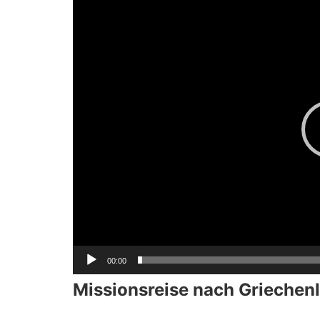
Player
00:00
Missionsreise nach Griechenl
…