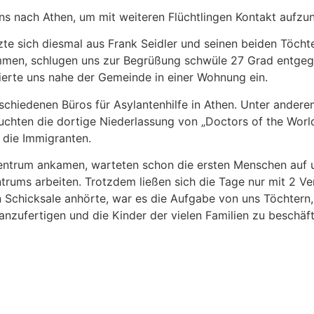
uns nach Athen, um mit weiteren Flüchtlingen Kontakt aufz
zte sich diesmal aus Frank Seidler und seinen beiden Töch
mmen, schlugen uns zur Begrüßung schwüle 27 Grad entgege
ierte uns nahe der Gemeinde in einer Wohnung ein.
schiedenen Büros für Asylantenhilfe in Athen. Unter ander
uchten die dortige Niederlassung von „Doctors of the Worl
 die Immigranten.
ntrum ankamen, warteten schon die ersten Menschen auf u
trums arbeiten. Trotzdem ließen sich die Tage nur mit 2 Ve
n Schicksale anhörte, war es die Aufgabe von uns Töchtern,
zufertigen und die Kinder der vielen Familien zu beschäft