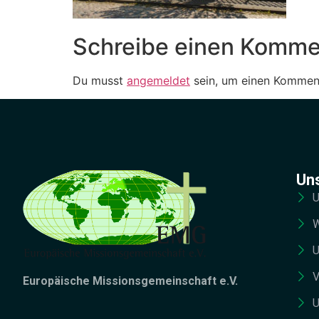
Schreibe einen Komme
Du musst
angemeldet
sein, um einen Kommen
Un
U
W
U
V
Europäische Missionsgemeinschaft e.V.
U