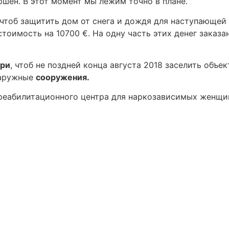
ршён. В этот момент мы лежим точно в плане.
 чтоб защитить дом от снега и дождя для наступающей
тоимость на 10700 €. На одну часть этих денег заказ
три
, чтоб не поздней конца августа 2018 заселить объе
аружные
сооружения.
реабилитационного центра для наркозависимых женщин