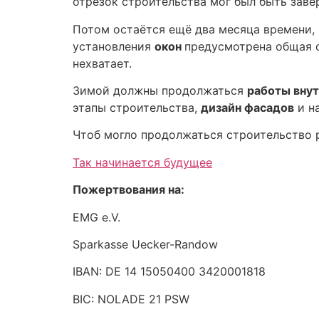
отрезок строительства мог был быть заве
Потом остаётся ещё два месяца времени,
установления
окон
предусмотрена общая с
нехватает.
Зимой должны продолжаться
работы вну
этапы строительства,
дизайн фасадов
и н
Чтоб могло продолжаться строительство 
Так начинается будущее
Пожертвования на:
EMG e.V.
Sparkasse Uecker-Randow
IBAN: DE 14 15050400 3420001818
BIC: NOLADE 21 PSW