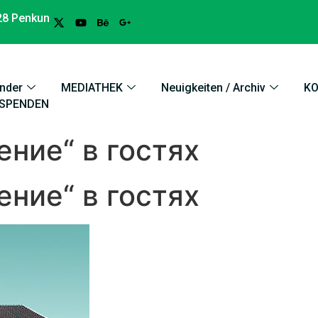
28 Penkun
nder
MEDIATHEK
Neuigkeiten / Archiv
K
SPENDEN
ние“ в гостях
ние“ в гостях