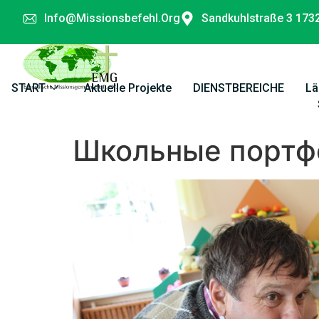
Info@missionsbefehl.org
Sandkuhlstraße 3 173
START
Aktuelle Projekte
DIENSTBEREICHE
Lä
Школьные портф