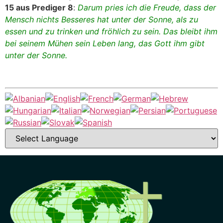
15 aus Prediger 8
:
Darum pries ich die Freude, dass der
Mensch nichts Besseres hat unter der Sonne, als zu
essen und zu trinken und fröhlich zu sein. Das bleibt ihm
bei seinem Mühen sein Leben lang, das Gott ihm gibt
unter der Sonne.