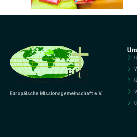
Un
U
W
U
V
Europäische Missionsgemeinschaft e.V.
U