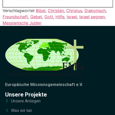
Verschlagwortet
Bibel
,
Christen
,
Christus
,
Diakonisch
,
Freundschaft
,
Gebet
,
Gott
,
Hilfe
,
Israel
,
Israel segnen
,
Messianische Juden
Europäische Missionsgemeinschaft e.V.
Unsere Projekte
Unsere Anliegen
Was wir tun