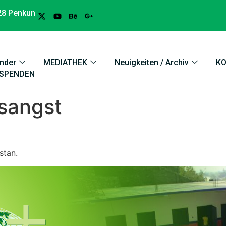
28 Penkun
nder
MEDIATHEK
Neuigkeiten / Archiv
K
SPENDEN
esangst
stan.