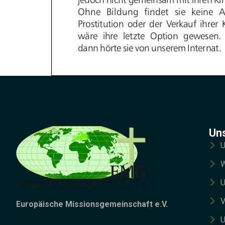
Un
U
W
U
V
Europäische Missionsgemeinschaft e.V.
U