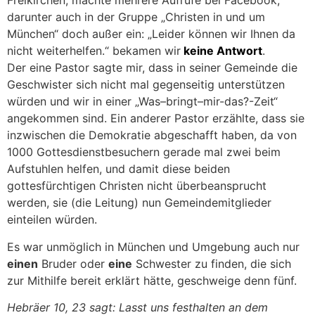
Freikirchen, machte mehrere Aufrufe bei Facebook,
darunter auch in der Gruppe „Christen in und um
München“ doch außer ein: „Leider können wir Ihnen da
nicht weiterhelfen.“ bekamen wir
keine Antwort
.
Der ein
e
Pastor sagte mir, dass in seiner Gemeinde die
Geschwister sich nicht mal gegenseitig unterstützen
würden und wir in einer „Was
–
bringt
–
mir-das?-Zeit“
angekommen sind. Ein anderer Pastor erzählte, dass sie
inzwischen die Demokratie abgeschafft haben, da von
1000 Gottesdienstbesuchern gerade mal zwei beim
Aufstuhlen helfen, und damit diese beiden
gottesfürchtigen Christen nicht überbeansprucht
werden, sie (die Leitung) nun Gemeindemitglieder
einteilen würden.
Es war unmöglich in München und Umgebung auch nur
einen
Bruder oder
eine
Schwester zu finden
,
die sich
zur Mithilfe bereit erklärt hätte, geschweige denn fünf.
Hebräer 10, 23
sagt
: Lasst uns festhalten an dem