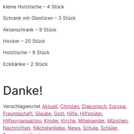
kleine Holztische – 4 Stück
Schrank mit Glastüren – 3 Stück
Aktenschrank – 9 Stück
Hocker – 20 Stück
Holztische – 9 Stück
Eckbänke – 2 Stück
Danke!
Verschlagwortet
Aktuell
,
Christen
,
Diakonisch
,
Europa
,
Freundschaft
,
Glaube
,
Gott
,
Hilfe
,
Hilfsgüter
,
Hilfsorganisation
,
Kinder
,
Kirche
,
Miteinander
,
München
,
Nachrichten
,
Nächstenliebe
,
News
,
Schule
,
Schüler
,