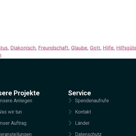
stus
,
Diakonisch
,
Freundschaft
,
Glaube
,
Gott
,
Hilfe
,
Hilfsgüt
n
sere Projekte
Service
nsere Anliegen
Spendenaufrufe
as wir tun
Kontakt
nser Auftrag
Länder
eranstellungen
Datenschutz