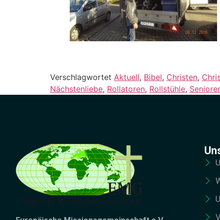
Verschlagwortet
Aktuell
,
Bibel
,
Christen
,
Chri
Nächstenliebe
,
Rollatoren
,
Rollstühle
,
Seniore
Un
U
W
U
V