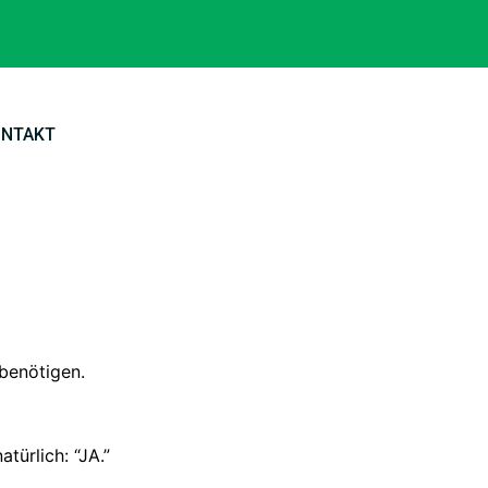
ONTAKT
 benötigen.
türlich: “JA.”