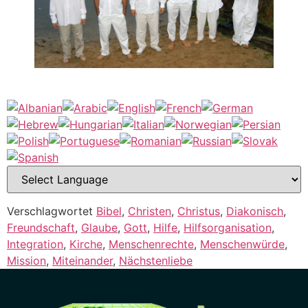
Verschlagwortet
Bibel
,
Christen
,
Christus
,
Diakonisch
,
Freundschaft
,
Glaube
,
Gott
,
Hilfe
,
Hilfsorganisation
,
Integration
,
Kirche
,
Menschenrechte
,
Menschenwürde
,
Mission
,
Miteinander
,
Nächstenliebe