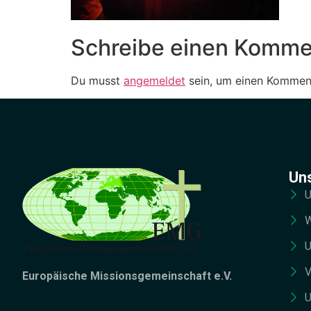
Schreibe einen Komme
Du musst
angemeldet
sein, um einen Kommen
Un
U
W
U
V
Europäische Missionsgemeinschaft e.V.
U