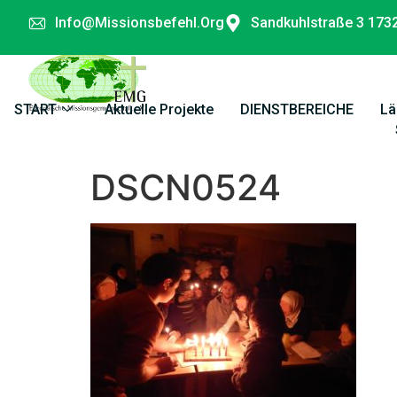
Info@missionsbefehl.org
Sandkuhlstraße 3 173
START
Aktuelle Projekte
DIENSTBEREICHE
Lä
DSCN0524