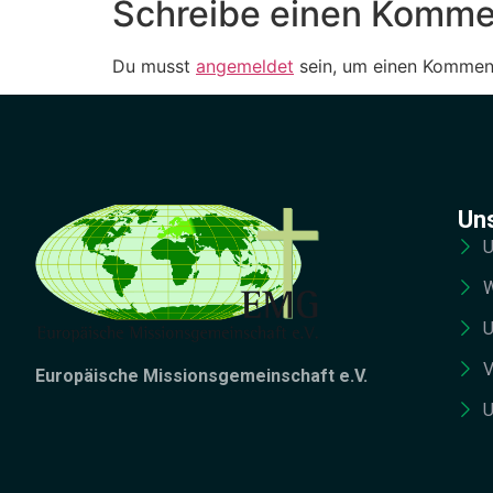
Schreibe einen Komme
Du musst
angemeldet
sein, um einen Kommen
Un
U
W
U
V
Europäische Missionsgemeinschaft e.V.
U