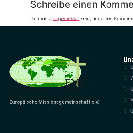
Schreibe einen Komme
Du musst
angemeldet
sein, um einen Kommen
Un
U
W
U
V
Europäische Missionsgemeinschaft e.V.
U